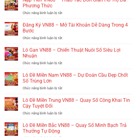
VN88
Trí
Phương Thức
–
Đẳng
ở
Chức năng bình luận bị tắt
Tốc
Cấp
Nạp
Độ
Trên
Tiền
Đăng Ký VN88 – Mở Tài Khoản Dễ Dàng Trong 4
Xử
Android
VN88
Lý
Bước
Và
–
Siêu
iOS
ở
Chức năng bình luận bị tắt
Thao
Nhanh
Đăng
Tác
An
Ký
Lô Gan VN88 – Chiến Thuật Nuôi Số Siêu Lợi
Đơn
Toàn
VN88
Giản
Nhuận
Tuyệt
–
Hỗ
Đối
ở
Chức năng bình luận bị tắt
Mở
Trợ
Lô
Tài
Đa
Gan
Lô Đề Miền Nam VN88 – Dự Đoán Cầu Đẹp Chốt
Khoản
Phương
VN88
Dễ
Số Trúng Lớn
Thức
–
Dàng
ở
Chức năng bình luận bị tắt
Chiến
Trong
Lô
Thuật
4
Đề
Lô Đề Miền Trung VN88 – Quay Số Công Khai Tin
Nuôi
Bước
Miền
Số
Cậy Tuyệt Đối
Nam
Siêu
ở
Chức năng bình luận bị tắt
VN88
Lợi
Lô
–
Nhuận
Đề
Lô Đề Miền Bắc VN88 – Quay Số Minh Bạch Trả
Dự
Miền
Đoán
Thưởng Tự Động
Trung
Cầu