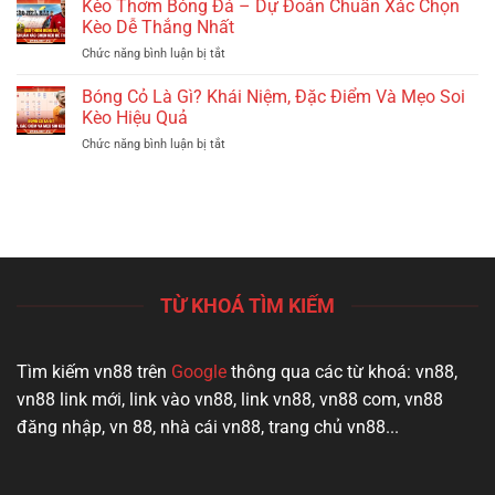
Kèo Thơm Bóng Đá – Dự Đoán Chuẩn Xác Chọn
Chơi
Trúng
Bóng
Và
Kèo Dễ Thắng Nhất
Chi
Đá
Bí
Tiết
ở
Chức năng bình luận bị tắt
Là
Quyết
Kèo
Gì?
Dự
Thơm
Bóng Cỏ Là Gì? Khái Niệm, Đặc Điểm Và Mẹo Soi
Giải
Đoán
Bóng
Mã
Kèo Hiệu Quả
Chuẩn
Đá
Chiêu
Xác
ở
Chức năng bình luận bị tắt
–
Trò
Bóng
Dự
Và
Cỏ
Đoán
Tránh
Là
Chuẩn
Bẫy
Gì?
Xác
Hiệu
Khái
Chọn
Quả
Niệm,
Kèo
Đặc
Dễ
Điểm
Thắng
TỪ KHOÁ TÌM KIẾM
Và
Nhất
Mẹo
Soi
Tìm kiếm vn88 trên
Google
Kèo
thông qua các từ khoá: vn88,
Hiệu
vn88 link mới, link vào vn88, link vn88, vn88 com, vn88
Quả
đăng nhập, vn 88, nhà cái vn88, trang chủ vn88...