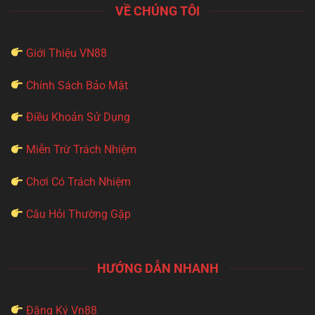
VỀ CHÚNG TÔI
Giới Thiệu VN88
Chính Sách Bảo Mật
Điều Khoản Sử Dụng
Miễn Trừ Trách Nhiệm
Chơi Có Trách Nhiệm
Câu Hỏi Thường Gặp
HƯỚNG DẪN NHANH
Đăng Ký Vn88