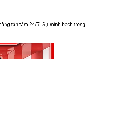
 hàng tận tâm 24/7. Sự minh bạch trong