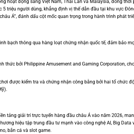
 hoạt động sang Việt Nam, Thái Lan và Malaysia, đồng thời ph
 5 triệu người dùng, khẳng định vị thế dẫn đầu tại khu vực Đô
châu Á”, đánh dấu cột mốc quan trọng trong hành trình phát tr
inh bạch thông qua hàng loạt chứng nhận quốc tế, đảm bảo mọ
h thức bởi Philippine Amusement and Gaming Corporation, cho
chơi được kiểm tra và chứng nhận công bằng bởi hai tổ chức đ
Mỹ).
 nền tảng giải trí trực tuyến hàng đầu châu Á vào năm 2026, ma
 Thương hiệu tập trung đầu tư mạnh vào công nghệ AI, Big Data
no, bắn cá và slot game.