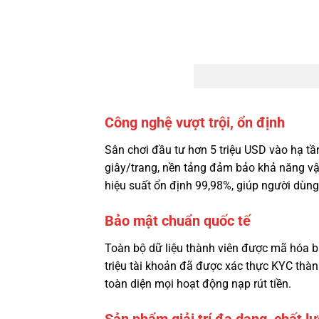
Công nghệ vượt trội, ổn định
Sân chơi đầu tư hơn 5 triệu USD vào hạ tần
giây/trang, nền tảng đảm bảo khả năng vận
hiệu suất ổn định 99,98%, giúp người dùng
Bảo mật chuẩn quốc tế
Toàn bộ dữ liệu thành viên được mã hóa b
triệu tài khoản đã được xác thực KYC thàn
toàn diện mọi hoạt động nạp rút tiền.
Sản phẩm giải trí đa dạng, chất l