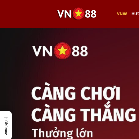
Chuyển
đến
VN88
HƯ
nội
dung
→
Chỉ mục