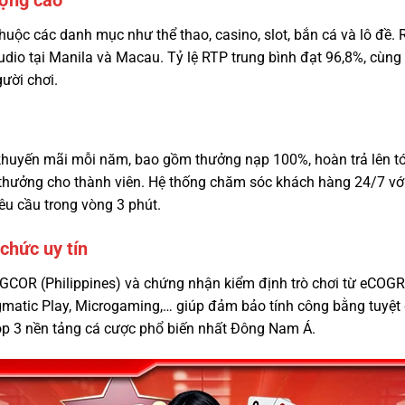
thuộc các danh mục như thể thao, casino, slot, bắn cá và lô đề.
tudio tại Manila và Macau. Tỷ lệ RTP trung bình đạt 96,8%, cùn
ười chơi.
 khuyến mãi mỗi năm, bao gồm thưởng nạp 100%, hoàn trả lên t
n thưởng cho thành viên. Hệ thống chăm sóc khách hàng 24/7 vớ
yêu cầu trong vòng 3 phút.
chức uy tín
GCOR (Philippines) và chứng nhận kiểm định trò chơi từ eCOGR
agmatic Play, Microgaming,… giúp đảm bảo tính công bằng tuyệt 
top 3 nền tảng cá cược phổ biến nhất Đông Nam Á.