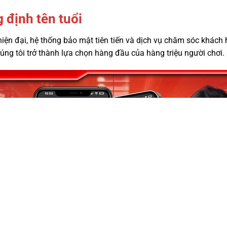
 định tên tuổi
iện đại, hệ thống bảo mật tiên tiến và dịch vụ chăm sóc khách
húng tôi trở thành lựa chọn hàng đầu của hàng triệu người chơi.