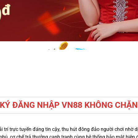
 KÝ ĐĂNG NHẬP VN88 KHÔNG CHẶN 
trí trực tuyến đáng tin cậy, thu hút đông đảo người chơi nhờ 
g phú, cơ chế trả thưởng cạnh tranh cùng hệ thống bảo mật hiện