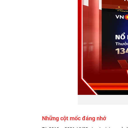
Những cột mốc đáng nhớ