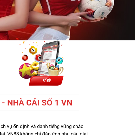
- NHÀ CÁI SỐ 1 VN
dịch vụ ổn định và danh tiếng vững chắc
 đại, VN88 không chỉ đáp ứng nhu cầu giải